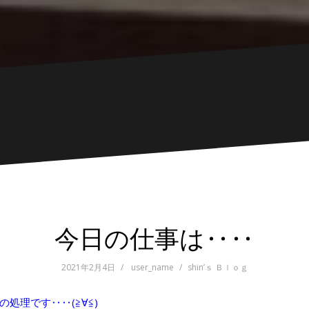
今日の仕事は‥‥
2021年2月4日
user_name
shin’ｓ Ｂｌｏｇ
処理です‥‥(≧∀≦)