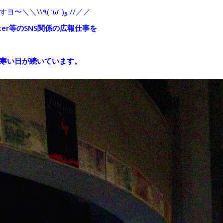
生徒たちは、朝から元気よく頑張っていますヨ〜＼＼\\٩( ‘ω’ )و //／／
itter等のSNS関係の広報仕事を
寒い日が続いています。