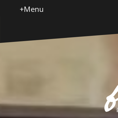
コ
+Menu
ン
テ
ン
ツ
へ
ス
キ
ッ
プ