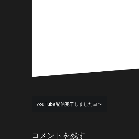
投
YouTube配信完了しましたヨ〜
稿
ナ
コメントを残す
ビ