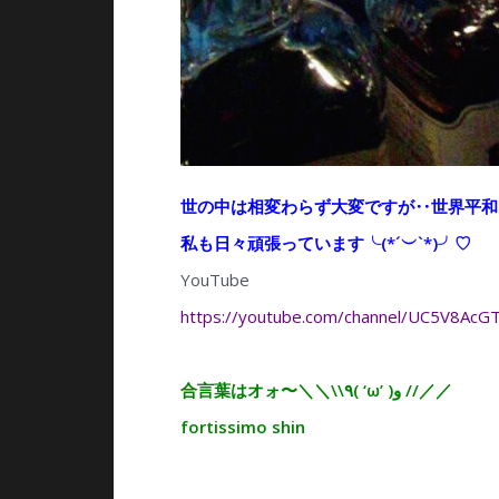
世の中は相変わらず大変ですが‥世界平和
私も日々頑張っています╰(*´︶`*)╯♡
YouTube
https://youtube.com/channel/UC5V8AcG
合言葉はオォ〜＼＼\\٩( ‘ω’ )و //／／
fortissimo shin