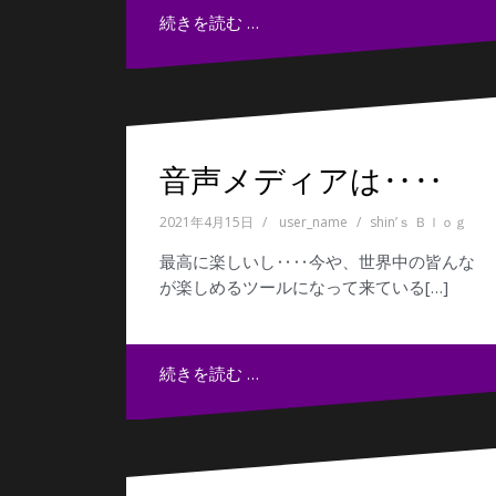
続きを読む …
音声メディアは‥‥
2021年4月15日
user_name
shin’ｓ Ｂｌｏｇ
最高に楽しいし‥‥今や、世界中の皆んな
が楽しめるツールになって来ている[…]
続きを読む …