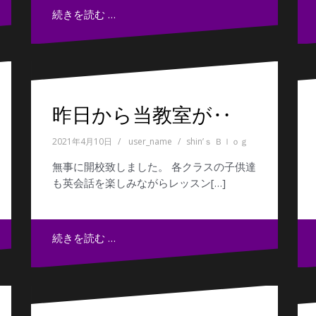
続きを読む …
昨日から当教室が‥
2021年4月10日
user_name
shin’ｓ Ｂｌｏｇ
無事に開校致しました。 各クラスの子供達
も英会話を楽しみながらレッスン[…]
続きを読む …