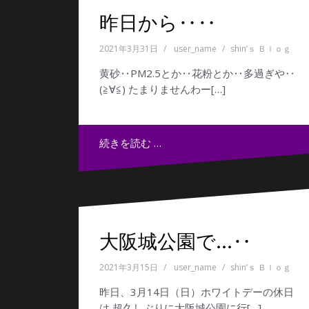
昨日から‥‥
2021年3月31日
user_name
shin’ｓ Ｂｌｏｇ
黄砂‥PM2.5とか‥花粉とか‥多過ぎや‥
(≧∀≦) たまりませんわー[…]
続きを読む …
大阪城公園で…‥
2021年3月15日
user_name
shin’ｓ Ｂｌｏｇ
昨日、3月14日（日）ホワイトデーの休日
は 超久しぶりに大阪城公園に行[…]