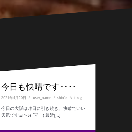
今日も快晴です‥‥
2021年4月20日
user_name
shin’ｓ Ｂｌｏｇ
今日の大阪は昨日に引き続き、快晴でいい
天気ですヨ〜♪( ´▽｀) 最近[…]