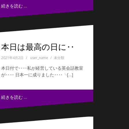
続きを読む …
本日は最高の日に‥
2021年4月2日
user_name
未分類
本日付で‥‥私が経営している英会話教室
が‥‥ 日本一に成りました‥‥╰[…]
続きを読む …