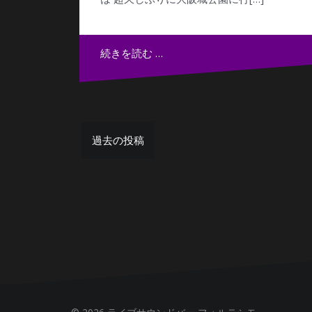
続きを読む …
投
過去の投稿
稿
ナ
ビ
ゲ
ー
シ
ョ