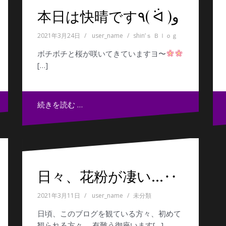
本日は快晴です٩( ᐛ )و
2021年3月24日
user_name
shin’ｓ Ｂｌｏｇ
ボチボチと桜が咲いてきていますヨ〜
[…]
続きを読む …
日々、花粉が凄い…‥
2021年3月11日
user_name
未分類
日頃、このブログを観ている方々、初めて
観られる方々、 有難う御座います[…]