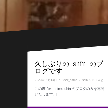
久しぶりの-shin-のブ
ログです
2020年11月14日
user_name
shin’ｓ Ｂｌｏｇ
この度 fortissimo shin のブログのみを再開
いたします。[…]