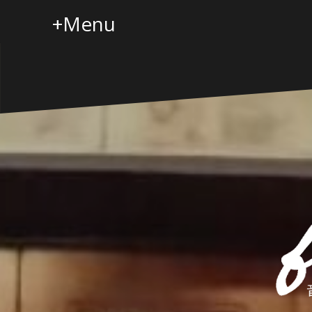
コ
+Menu
ン
テ
ン
ツ
へ
ス
キ
ッ
プ