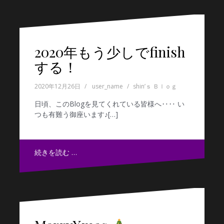
2020年もう少しでfinish
する！
2020年12月26日
user_name
shin’ｓ Ｂｌｏｇ
日頃、このBlogを見てくれている皆様へ‥‥ い
つも有難う御座います♪[…]
続きを読む …