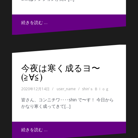
続きを読む …
今夜は寒く成るヨ〜
(≧∀≦)
2020年12月14日
user_name
shin’ｓ Ｂｌｏｇ
皆さん、コンニチワ‥‥shin で〜す！ 今日から
かなり寒く成ってきて[…]
続きを読む …