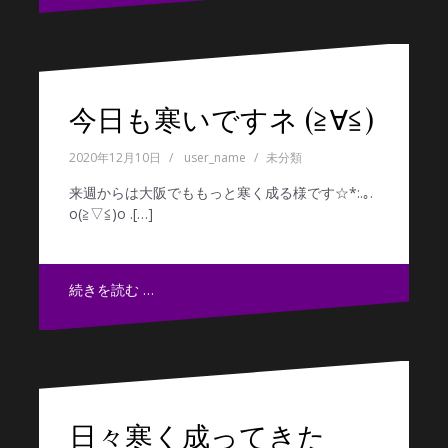
今日も寒いですネ (≧∀≦)
2020年12月10日
user_name
未分類
来週からは大阪でももっと寒く成る様です☆*:.｡.
o(≧▽≦)o .[…]
続きを読む …
日々寒く成ってきた