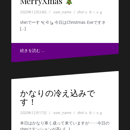
MerryXmas
2020年12月24日
user_name
shin’ｓ Ｂｌｏｇ
shinでーす ٩( ᐛ )و 今日はChristmas Eveですネ
[…]
続きを読む …
かなりの冷え込みで
す！
2020年12月17日
user_name
shin’ｓ Ｂｌｏｇ
本日はかなり寒く成って来ていますが‥‥今日の
shinはテンションが高い[…]