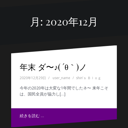
月:
2020年12月
年末 ダ〜♪( ´θ｀)ノ
2020年12月29日
user_name
shin’ｓ Ｂｌｏｇ
今年の2020年は大変な1年間でしたネ〜 来年こそ
は、国民全員が協力し[…]
続きを読む …