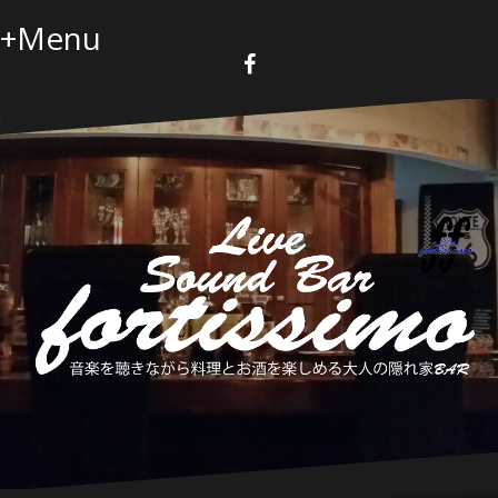
コ
+Menu
ン
テ
ン
F
a
ツ
c
へ
e
b
ス
o
キ
o
k
ッ
プ