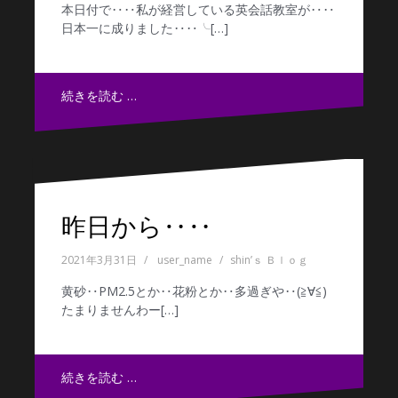
本日付で‥‥私が経営している英会話教室が‥‥
日本一に成りました‥‥╰[…]
続きを読む …
昨日から‥‥
2021年3月31日
user_name
shin’ｓ Ｂｌｏｇ
黄砂‥PM2.5とか‥花粉とか‥多過ぎや‥(≧∀≦)
たまりませんわー[…]
続きを読む …