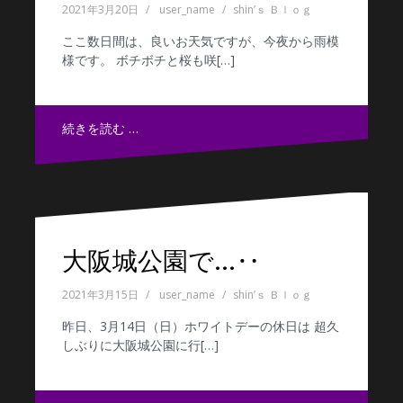
2021年3月20日
user_name
shin’ｓ Ｂｌｏｇ
ここ数日間は、良いお天気ですが、今夜から雨模
様です。 ボチボチと桜も咲[…]
続きを読む …
大阪城公園で…‥
2021年3月15日
user_name
shin’ｓ Ｂｌｏｇ
昨日、3月14日（日）ホワイトデーの休日は 超久
しぶりに大阪城公園に行[…]