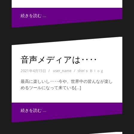
続きを読む …
音声メディアは‥‥
2021年4月15日
user_name
shin’ｓ Ｂｌｏｇ
最高に楽しいし‥‥今や、世界中の皆んなが楽し
めるツールになって来ている[…]
続きを読む …