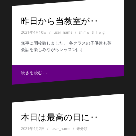
昨日から当教室が‥
2021年4月10日
user_name
shin’ｓ Ｂｌｏｇ
無事に開校致しました。 各クラスの子供達も英
会話を楽しみながらレッスン[…]
続きを読む …
本日は最高の日に‥
2021年4月2日
user_name
未分類