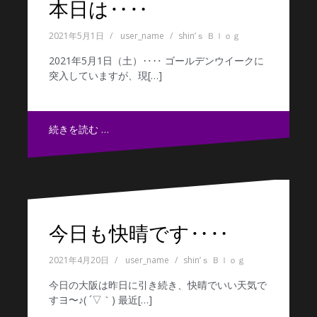
本日は‥‥
2021年5月1日
user_name
shin’ｓ Ｂｌｏｇ
2021年5月1日（土）‥‥ ゴールデンウイークに
突入していますが、現[…]
続きを読む …
今日も快晴です‥‥
2021年4月20日
user_name
shin’ｓ Ｂｌｏｇ
今日の大阪は昨日に引き続き、快晴でいい天気で
すヨ〜♪( ´▽｀) 最近[…]