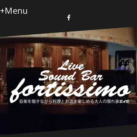
コ
+Menu
ン
テ
ン
F
a
ツ
c
へ
e
b
ス
o
キ
o
k
ッ
プ