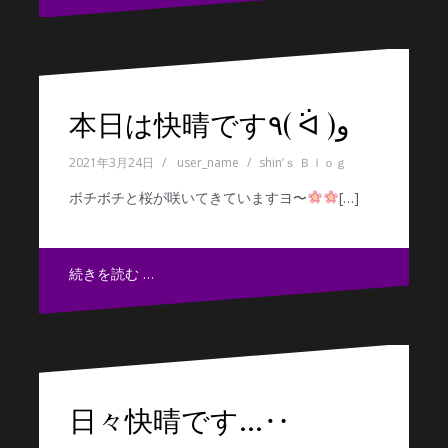
本日は快晴です٩( ᐛ )و
2021年3月24日
user_name
shin’ｓ Ｂｌｏｇ
ボチボチと桜が咲いてきていますヨ〜
[…]
続きを読む …
日々快晴です…‥