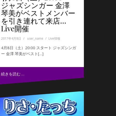
ジャズシンガー 金澤
琴美がベストメンバー
を引き連れて来店…
Live開催
2017年4月8日
user_name
Live情報
4月8日（土）20:00 スタート ジャズシンガ
ー 金澤 琴美がベスト[…]
続きを読む …