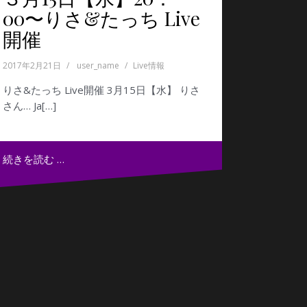
00〜りさ&たっち Live
開催
2017年2月21日
user_name
Live情報
りさ&たっち Live開催 3月15日【水】 りさ
さん… Ja[…]
続きを読む …