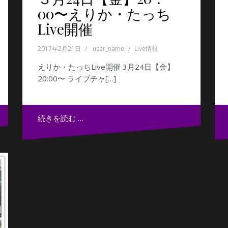
00〜えりか・たっち
Live開催
2017年2月21日
user_name
Live情報
えりか・たっちLive開催 3月24日【金】
20:00〜 ライブチャ[…]
続きを読む …