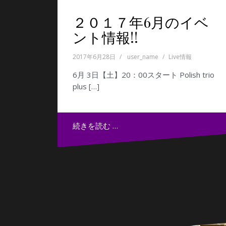
２０１７年6月のイベ
ント情報!!
2017年6月28日
user_name
Live情報
6月 3日【土】20：00スタート Polish trio
plus […]
続きを読む …