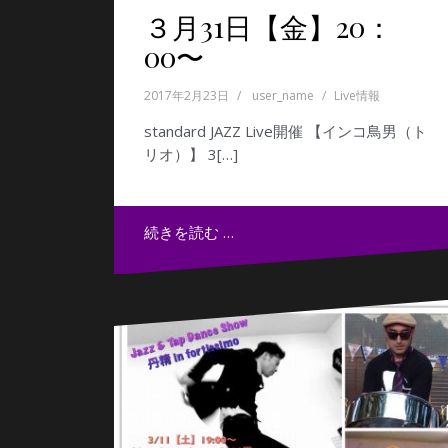
３月31日【金】20：
00〜
2017年2月23日
user_name
Live情報
standard JAZZ Live開催 【インコ鳥男（ト
リオ）】 3[…]
続きを読む …