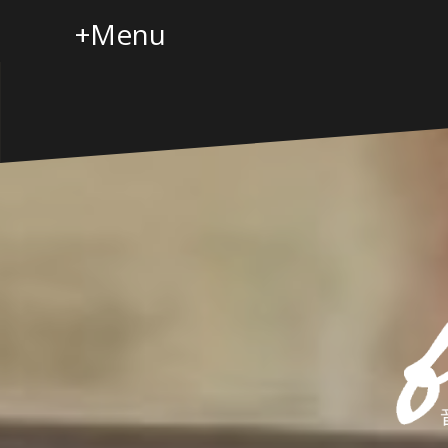
コ
+Menu
ン
テ
ン
ツ
へ
ス
キ
ッ
プ