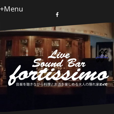
コ
+Menu
ン
テ
ン
F
a
ツ
c
へ
e
b
ス
o
キ
o
k
ッ
プ