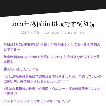
2021年/初shin Blogです٩( ᐛ )و
2021年1月7日
user_name
shin’ｓ Ｂｌｏｇ
本日は1月7日平安時代から続く万病を除くとして食べる七草粥の
日ですヨ〜
年末年始はstayhomeで自宅にてひたすら大好きな赤ワインと日
本酒を
呑んでいました٩( ‘ω’ )و
4日は運転免許更新日で試験場まで行きましたが、予約していたの
に寒い中、外で待たされましたわーd(￣ ￣)
6日は心臓術後の検査で心電図・心エコー・採血検査等全てにおい
て正常で
ベストコンデションです＼＼\\٩( ‘ω’ )و //／／