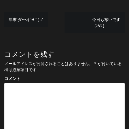
投
年末 ダ〜♪( ´θ｀)ノ
今日も寒いです
(≧∀≦)
稿
ナ
ビ
コメントを残す
ゲ
メールアドレスが公開されることはありません。
*
が付いている
ー
欄は必須項目です
シ
コメント
ョ
ン