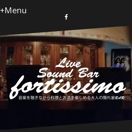
コ
+Menu
ン
テ
ン
F
a
ツ
c
へ
e
b
ス
o
キ
o
k
ッ
プ