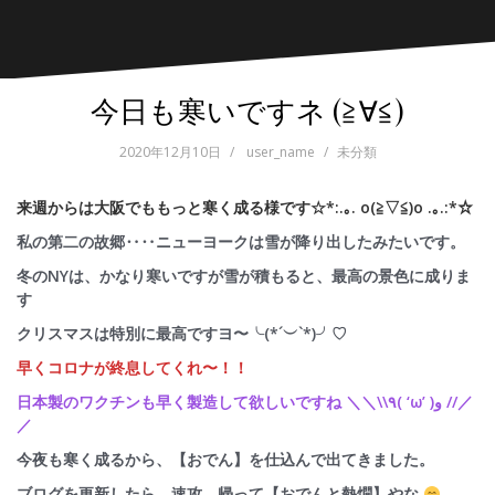
今日も寒いですネ (≧∀≦)
2020年12月10日
user_name
未分類
来週からは大阪でももっと寒く成る様です☆*:.｡. o(≧▽≦)o .｡.:*☆
私の第二の故郷‥‥ニューヨークは雪が降り出したみたいです。
冬のNYは、かなり寒いですが雪が積もると、最高の景色に成りま
す
クリスマスは特別に最高ですヨ〜╰(*´︶`*)╯♡
早くコロナが終息してくれ〜！！
日本製のワクチンも早く製造して欲しいですね ＼＼\\٩( ‘ω’ )و //／
／
今夜も寒く成るから、【おでん】を仕込んで出てきました。
ブログを更新したら、速攻、帰って【おでんと熱燗】やな