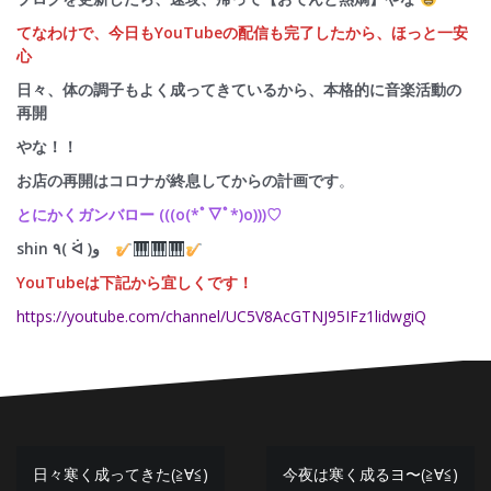
てなわけで、今日もYouTubeの配信も完了したから、ほっと一安
心
日々、体の調子もよく成ってきているから、本格的に音楽活動の
再開
やな！！
お店の再開はコロナが終息してからの計画です
。
とにかくガンバロー (((o(*ﾟ▽ﾟ*)o)))♡
shin ٩( ᐛ )و
YouTubeは下記から宜しくです！
https://youtube.com/channel/UC5V8AcGTNJ95IFz1lidwgiQ
投
日々寒く成ってきた(≧∀≦)
今夜は寒く成るヨ〜(≧∀≦)