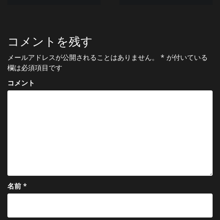
稿
ナ
コメントを残す
ビ
ゲ
メールアドレスが公開されることはありません。
*
が付いている
欄は必須項目です
ー
コメント
シ
ョ
ン
名前
*