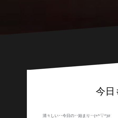
今日
清々しい‥今日の‥始まり‥(=^▽^)σ