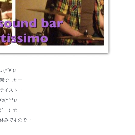
´∀`)♪
態でしたー
テイスト‥
(^^*)♪
_−)−☆
休みですので‥