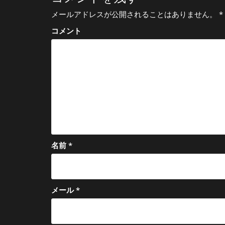
ビ
ゲ
メールアドレスが公開されることはありません。
*
ー
コメント
シ
ョ
ン
名前
*
メール
*