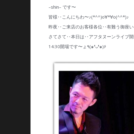
–shin– です〜
皆様‥こんにちわ〜♪(*^^)o∀*∀o(^^*)♪
昨夜‥ご来店のお客様各位‥有難う御座いまし
さてさて‥本日は‥アフタヌーンライブ開
14:30開場です〜ょ٩(๑❛ᴗ❛๑)۶