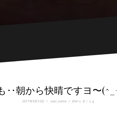
も‥朝から快晴ですヨ〜(^_−
2017年9月10日
user_name
shin’ｓ Ｂｌｏｇ