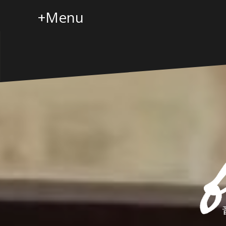
コ
+Menu
ン
テ
ン
ツ
へ
ス
キ
ッ
プ