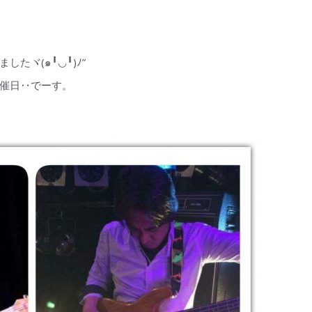
たヾ(๑╹◡╹)ﾉ”
催日‥でーす。