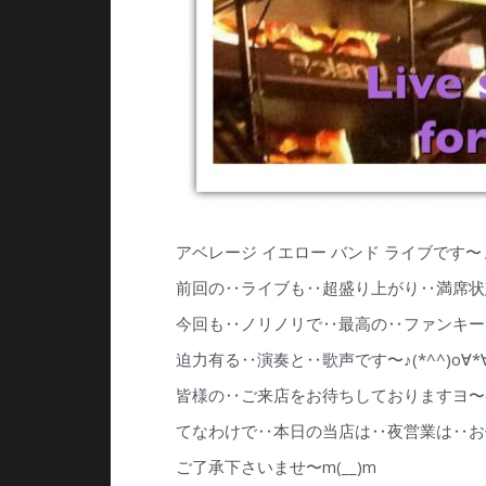
アベレージ イエロー バンド ライブです〜ょ(*
前回の‥ライブも‥超盛り上がり‥満席状
今回も‥ノリノリで‥最高の‥ファンキー
迫力有る‥演奏と‥歌声です〜♪(*^^)o∀*∀o
皆様の‥ご来店をお待ちしておりますヨ〜(^
てなわけで‥本日の当店は‥夜営業は‥お
ご了承下さいませ〜m(__)m