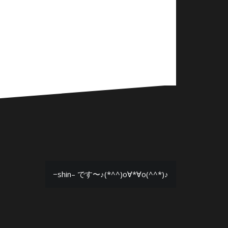
−shin– です〜♪(*^^)o∀*∀o(^^*)♪