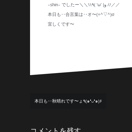
–shin– でしたー＼＼\\٩( ‘ω’ )و //／／
本日も‥合言葉は‥オ〜(=^▽^)σ
宜しくです〜
投
本日も‥秋晴れです〜ょ٩(๑❛ᴗ❛๑)۶
稿
ナ
コメントを残す