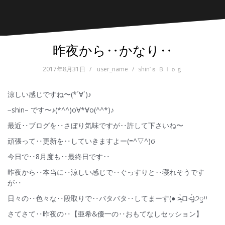
昨夜から‥かなり‥
2017年8月31日
user_name
shin’ｓ Ｂｌｏｇ
涼しい感じですね〜(*´∀`)♪
−shin– です〜♪(*^^)o∀*∀o(^^*)♪
最近‥ブログを‥さぼり気味ですが‥許して下さいね〜
頑張って‥更新を‥していきますよー(=^▽^)σ
今日で‥8月度も‥最終日です‥
昨夜から‥本当に‥涼しい感じで‥ぐっすりと‥寝れそうです
が‥
日々の‥色々な‥段取りで‥バタバタ‥してまーす(● ˃̶͈̀ロ˂̶͈́)੭ꠥ⁾⁾
さてさて‥昨夜の‥【亜希&優一の‥おもてなしセッション】