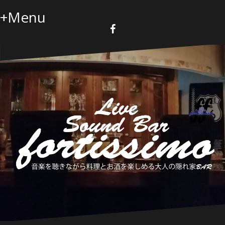
コ
+Menu
ン
テ
ン
F
a
ツ
c
へ
e
b
ス
o
キ
o
k
ッ
プ