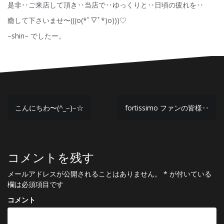
是非‥ご来店して頂き‥当店で‥ゆっくりと‥日頃の疲れを‥
癒して下さいませ〜(((o(*ﾟ▽ﾟ*)o)))♡
–shin– でしたー。
投
こんにちわ〜(^_−)−☆
fortissimo ファンの皆様‥
稿
ナ
コメントを残す
ビ
ゲ
メールアドレスが公開されることはありません。
*
が付いている
欄は必須項目です
ー
コメント
シ