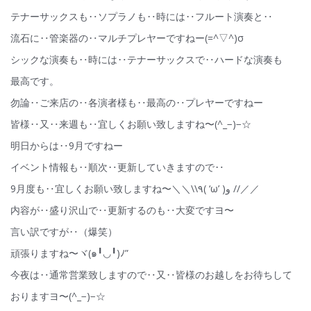
テナーサックスも‥ソプラノも‥時には‥フルート演奏と‥
流石に‥管楽器の‥マルチプレヤーですねー(=^▽^)σ
シックな演奏も‥時には‥テナーサックスで‥ハードな演奏も
最高です。
勿論‥ご来店の‥各演者様も‥最高の‥プレヤーですねー
皆様‥又‥来週も‥宜しくお願い致しますね〜(^_−)−☆
明日からは‥9月ですねー
イベント情報も‥順次‥更新していきますので‥
9月度も‥宜しくお願い致しますね〜＼＼\\٩( ‘ω’ )و //／／
内容が‥盛り沢山で‥更新するのも‥大変ですヨ〜
言い訳ですが‥（爆笑）
頑張りますね〜ヾ(๑╹◡╹)ﾉ”
今夜は‥通常営業致しますので‥又‥皆様のお越しをお待ちして
おりますヨ〜(^_−)−☆