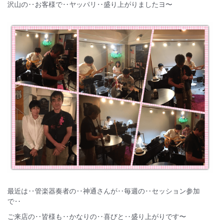
沢山の‥お客様で‥ヤッパリ‥盛り上がりましたヨ〜
最近は‥管楽器奏者の‥神通さんが‥毎週の‥セッション参加
で‥
ご来店の‥皆様も‥かなりの‥喜びと‥盛り上がりです〜