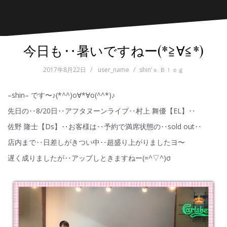
今日も‥暑いですねー(*≧∀≦*)
2017年8月22日
user_name
shin’ｓ Ｂｌｏｇ
–shin– です〜♪(*^^)o∀*∀o(^^*)♪
先日の‥8/20日‥アフタヌーンライブ‥村上 舞優【EL】‥
佐野 隆士【Ds】‥お客様は‥予約で満席状態の‥sold out‥
店内まで‥日差しがきつい中‥超盛り上がりましたヨ〜
遅く成りましたが‥アップしときますねー(=^▽^)σ