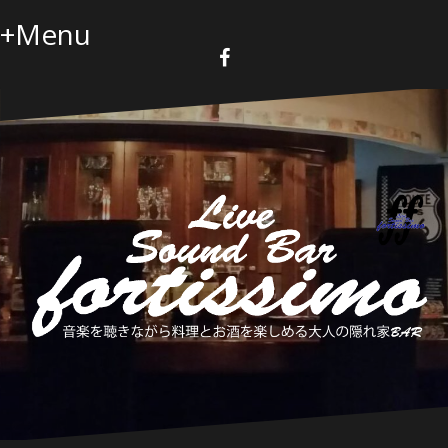
コ
+Menu
ン
テ
ン
F
a
ツ
c
へ
e
b
ス
o
キ
o
k
ッ
プ