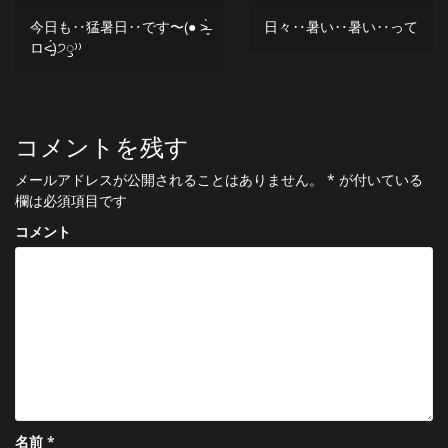
投
今日も‥猛暑日‥です〜(● ˃̶͈̀
日々‥暑い‥暑い‥って
ロ˂̶͈́)੭ꠥ⁾⁾
稿
ナ
ビ
コメントを残す
ゲ
メールアドレスが公開されることはありません。
*
が付いている
ー
欄は必須項目です
シ
コメント
ョ
ン
名前
*