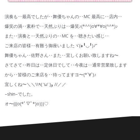
演奏も‥最高でしたが‥舞優ちゃんの‥MC 最高に‥店内‥
爆笑の渦‥素朴で‥天然ぶりは‥爆笑♪(*^^)o∀*∀o(^^*)♪
また‥演奏と‥天然ぶりの‥MC を‥聴きたい感じ‥
ご来店の皆様‥有難う御座いましたヾ(๑╹◡╹)ﾉ”
舞優ちゃん‥佐野さん‥また‥宜しくお願い致しますね〜
さてさて‥昨日は‥定休日でして‥今夜は‥通常営業致します
から‥皆様のご来店を‥待ってますヨ〜(*´∀`)♪
宜しくね〜＼＼\\٩( ‘ω’ )و //／／
–shin–でした。
オ〜(((o(*ﾟ▽ﾟ*)o)))♡