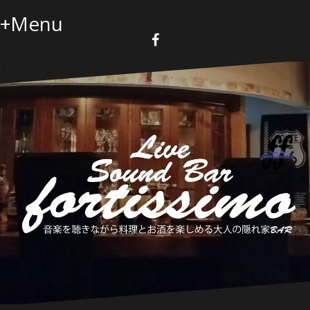
コ
+Menu
ン
テ
ン
F
a
ツ
c
へ
e
b
ス
o
キ
o
k
ッ
プ