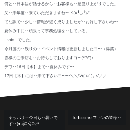
何と‥日本語が話せるから‥お客様も‥超盛り上がりでした。
又‥来年度‥来ていただきますね〜ヾ(๑╹◡╹)ﾉ”
てな訳で‥少し‥情報が遅く成りましたが‥お許し下さいね〜
夏休み中に‥頑張って事務処理を‥している。
–shin– でした。
今月度の‥残りの‥イベント情報は更新しましたヨ〜（爆笑）
皆様のご来店を‥お待ちしておりますヨ〜(*´∀`)♪
デワ‥16日【水】まで‥夏休みです〜
17日【木】には‥来て下さいヨ〜〜＼＼\\٩( ‘ω’ )و //／／
投
ヤッパリ‥今日も‥暑いで
fortissimo ファンの皆様‥
す‥(● ˃̶͈̀ロ˂̶͈́)੭ꠥ⁾⁾
稿