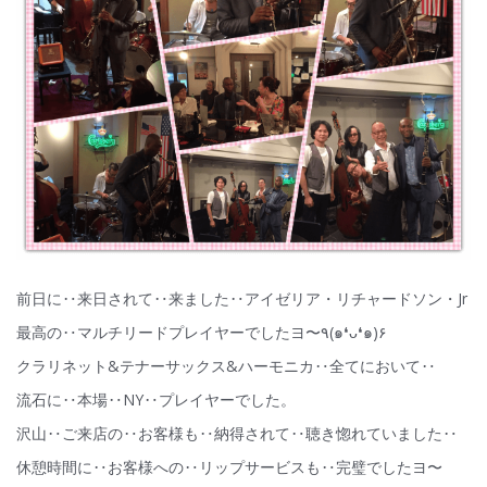
前日に‥来日されて‥来ました‥アイゼリア・リチャードソン・Jr
最高の‥マルチリードプレイヤーでしたヨ〜٩(๑❛ᴗ❛๑)۶
クラリネット&テナーサックス&ハーモニカ‥全てにおいて‥
流石に‥本場‥NY‥プレイヤーでした。
沢山‥ご来店の‥お客様も‥納得されて‥聴き惚れていました‥
休憩時間に‥お客様への‥リップサービスも‥完璧でしたヨ〜