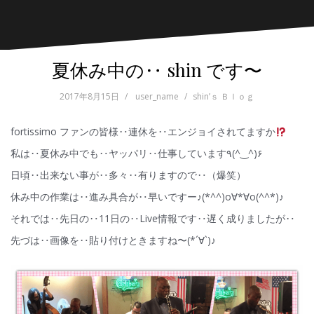
夏休み中の‥ shin です〜
2017年8月15日
user_name
shin’ｓ Ｂｌｏｇ
fortissimo ファンの皆様‥連休を‥エンジョイされてますか
私は‥夏休み中でも‥ヤッパリ‥仕事しています٩(^‿^)۶
日頃‥出来ない事が‥多々‥有りますので‥（爆笑）
休み中の作業は‥進み具合が‥早いですー♪(*^^)o∀*∀o(^^*)♪
それでは‥先日の‥11日の‥Live情報です‥遅く成りましたが‥
先づは‥画像を‥貼り付けときますね〜(*´∀`)♪