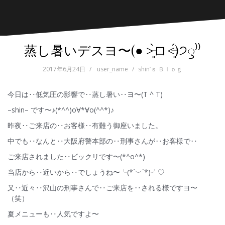
蒸し暑いデスヨ〜(● ˃̶͈̀ロ˂̶͈́)੭ꠥ⁾⁾
2017年6月24日
user_name
shin’ｓ Ｂｌｏｇ
今日は‥低気圧の影響で‥蒸し暑い‥ヨ〜(T ^ T)
–shin– です〜♪(*^^)o∀*∀o(^^*)♪
昨夜‥ご来店の‥お客様‥有難う御座いました。
中でも‥なんと‥大阪府警本部の‥刑事さんが‥お客様で‥
ご来店されました‥ビックリです〜(*^o^*)
当店から‥近いから‥でしょうね〜╰(*´︶`*)╯♡
又‥近々‥沢山の刑事さんで‥ご来店を‥される様ですヨ〜
（笑）
夏メニューも‥人気ですよ〜