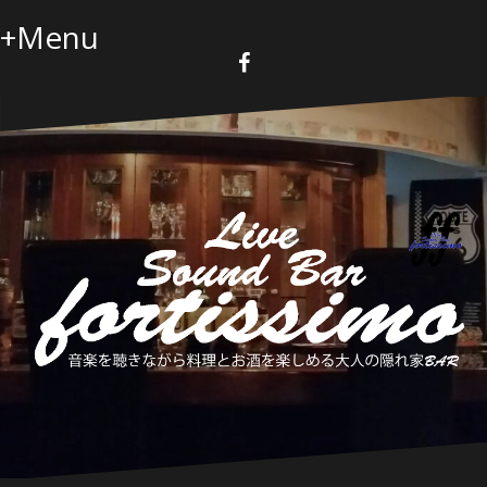
コ
+Menu
ン
テ
ン
F
a
ツ
c
へ
e
b
ス
o
キ
o
k
ッ
プ