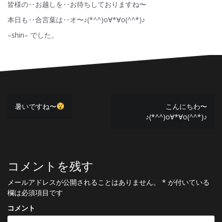
皆様の‥お越しを‥お待ちしておりますね〜
本日も‥合言葉は‥オ〜♪(*^^)o∀*∀o(^^*)♪
–shin– でした。
投
暑いですね〜
こんにちわ〜
♪(*^^)o∀*∀o(^^*)♪
稿
ナ
ビ
コメントを残す
ゲ
メールアドレスが公開されることはありません。
*
が付いている
ー
欄は必須項目です
シ
コメント