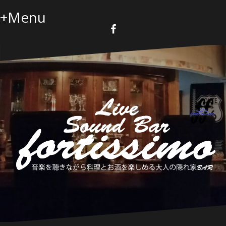
コ
+Menu
ン
テ
ン
F
a
ツ
c
へ
e
b
ス
o
キ
o
k
ッ
プ