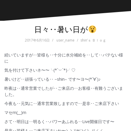
日々‥暑い日が
2017年6月16日
user_name
shin’ｓ Ｂｌｏｇ
続いていますが‥皆様も‥十分に水分補給を‥して‥バテない様
に
気を付けて下さいネ〜〜╰(*´︶`*)╯♡
暑いけど‥頑張っている‥ −shin– です〜ヨ〜(*´∀`)♪
昨夜は‥通常営業でしたが‥ご来店の‥お客様‥有難うございま
した。
今夜も‥元気に‥通常営業致しますので‥是非‥ご来店下さい
マセm(__)m
さて‥明日は‥明るく‥パワーあふれる‥Live開催日です〜
是非‥皆様も‥ご来店下さいね〜＼＼\\٩( ‘ω’ )و //／／