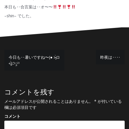
本日も‥合言葉は‥オ〜〜
–shin– でした。
投
今日も‥暑いですね〜(● ˃̶͈̀ロ
昨夜は‥‥
˂̶͈́)੭ꠥ⁾⁾
稿
ナ
ビ
コメントを残す
ゲ
メールアドレスが公開されることはありません。
*
が付いている
ー
欄は必須項目です
シ
コメント
ョ