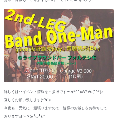
詳しくは‥イベント情報を‥参照です〜♪(*^^)o∀*∀o(^^*)♪
宜しくお願い致します(*´∀`)♪
今夜も‥元気に‥頑張りますので‥皆様のお越しをお待ちして
おりますヨ〜ヾ(๑╹◡╹)ﾉ”