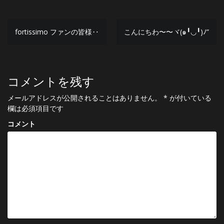
投
fortissimo ファンの皆様‥
こんにちわ〜〜ヾ(๑╹◡╹)ﾉ”
稿
ナ
コメントを残す
ビ
ゲ
メールアドレスが公開されることはありません。
*
が付いている
欄は必須項目です
ー
コメント
シ
ョ
ン