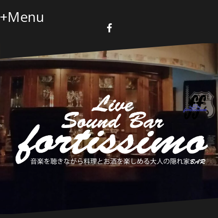
コ
+Menu
ン
テ
ン
F
a
ツ
c
へ
e
b
ス
o
キ
o
k
ッ
プ