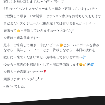
宜しくお願い致しますね〜╰(*´︶`*)╯♡
6月の‥イベントスケジュールも‥順次‥更新していますので‥
ご観覧して頂き‥Live開催‥セッション参加をお待ちしております
まだまだ‥スケジュールは更新完了では有りませんが‥日々‥
頑張って
‥更新していきますね〜(● ˃̶͈̀ロ˂̶͈́)੭ꠥ⁾⁾
今夜は‥通常営業です〜
是非‥ご来店して頂き‥冷たいビール
とか‥ハイボールを呑み
ながら‥美味しい‥フードとか‥舌鼓しながら‥本日の疲れを‥
癒しに‥来てくださいマセ‥お待ちしておりますヨ〜
今から‥店内のお掃除を‥して‥開店準備致します
今日も‥合言葉は‥オ〜〜
頑張りますヨ〜ヾ(๑╹◡╹)ﾉ”
−shin− でした。