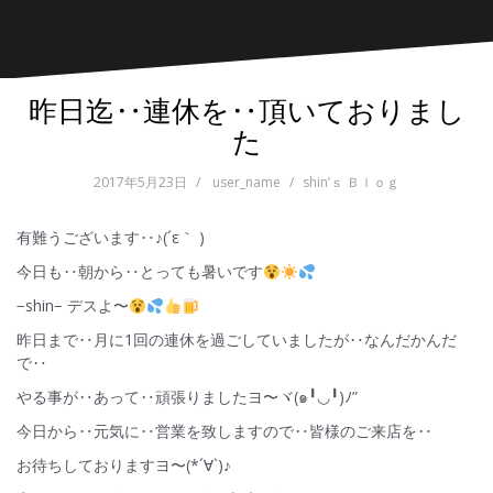
昨日迄‥連休を‥頂いておりまし
た
2017年5月23日
user_name
shin’ｓ Ｂｌｏｇ
有難うございます‥♪(´ε｀ )
今日も‥朝から‥とっても暑いです
−shin− デスよ〜
昨日まで‥月に1回の連休を過ごしていましたが‥なんだかんだ
で‥
やる事が‥あって‥頑張りましたヨ〜ヾ(๑╹◡╹)ﾉ”
今日から‥元気に‥営業を致しますので‥皆様のご来店を‥
お待ちしておりますヨ〜(*´∀`)♪