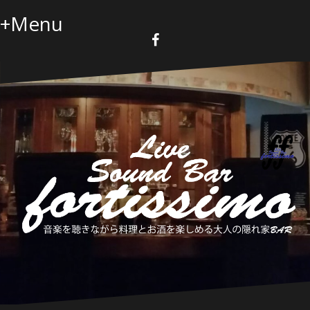
コ
+Menu
ン
テ
ン
F
a
ツ
c
へ
e
b
ス
o
キ
o
k
ッ
プ