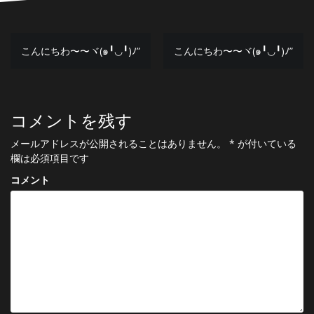
投
こんにちわ〜〜ヾ(๑╹◡╹)ﾉ”
こんにちわ〜〜ヾ(๑╹◡╹)ﾉ”
稿
ナ
コメントを残す
ビ
ゲ
メールアドレスが公開されることはありません。
*
が付いている
欄は必須項目です
ー
コメント
シ
ョ
ン