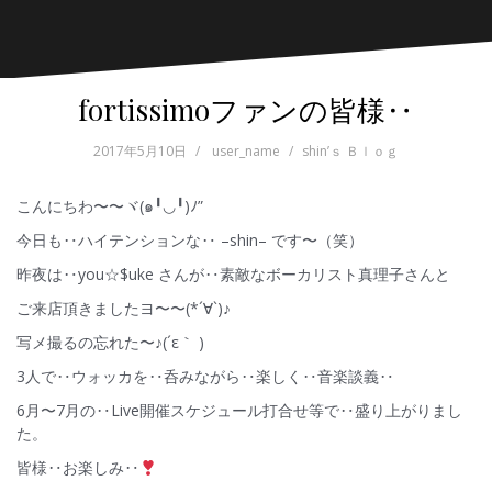
fortissimoファンの皆様‥
2017年5月10日
user_name
shin’ｓ Ｂｌｏｇ
こんにちわ〜〜ヾ(๑╹◡╹)ﾉ”
今日も‥ハイテンションな‥ –shin– です〜（笑）
昨夜は‥you☆$uke さんが‥素敵なボーカリスト真理子さんと
ご来店頂きましたヨ〜〜(*´∀`)♪
写メ撮るの忘れた〜♪(´ε｀ )
3人で‥ウォッカを‥呑みながら‥楽しく‥音楽談義‥
6月〜7月の‥Live開催スケジュール打合せ等で‥盛り上がりまし
た。
皆様‥お楽しみ‥