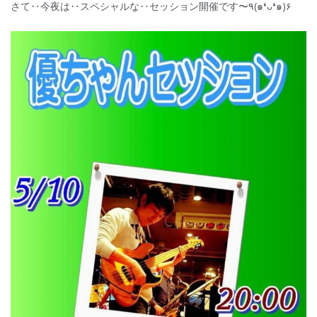
さて‥今夜は‥スペシャルな‥セッション開催です〜٩(๑❛ᴗ❛๑)۶