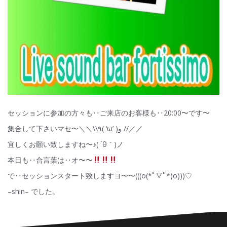
セッションに参加の方々も‥ご来店のお客様も‥20:00〜です〜
集合して下さいマセ〜＼＼\\٩( ‘ω’ )و //／／
宜しくお願い致しますね〜♪( ´θ｀)ノ
本日も‥合言葉は‥オ〜〜
で‥セッションスタート致しますヨ〜〜(((o(*ﾟ▽ﾟ*)o)))♡
–shin– でした。