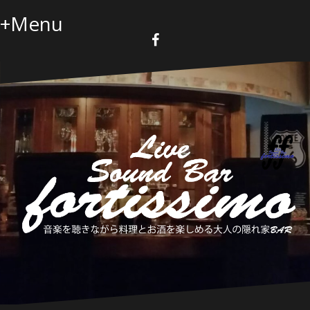
コ
+Menu
ン
テ
ン
F
a
ツ
c
へ
e
b
ス
o
キ
o
k
ッ
プ