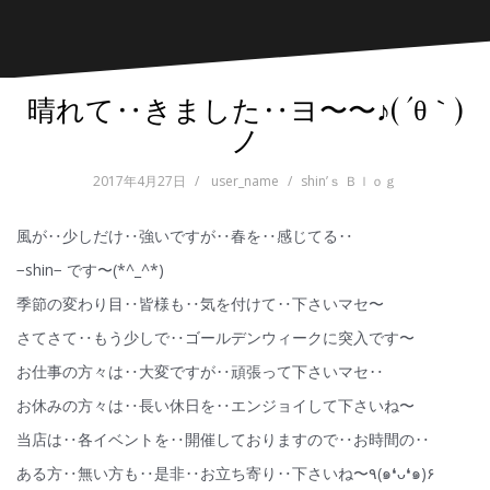
晴れて‥きました‥ヨ〜〜♪( ´θ｀)
ノ
2017年4月27日
user_name
shin’ｓ Ｂｌｏｇ
風が‥少しだけ‥強いですが‥春を‥感じてる‥
−shin− です〜(*^_^*)
季節の変わり目‥皆様も‥気を付けて‥下さいマセ〜
さてさて‥もう少しで‥ゴールデンウィークに突入です〜
お仕事の方々は‥大変ですが‥頑張って下さいマセ‥
お休みの方々は‥長い休日を‥エンジョイして下さいね〜
当店は‥各イベントを‥開催しておりますので‥お時間の‥
ある方‥無い方も‥是非‥お立ち寄り‥下さいね〜٩(๑❛ᴗ❛๑)۶