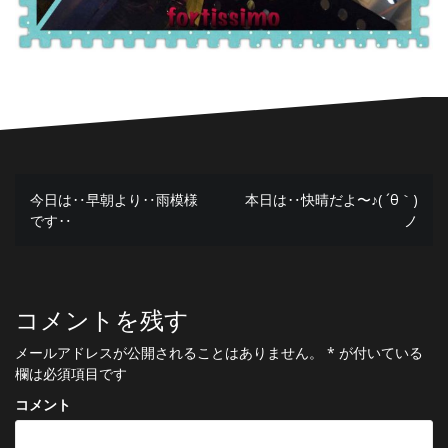
投
今日は‥早朝より‥雨模様
本日は‥快晴だよ〜♪( ´θ｀)
です‥
ノ
稿
ナ
ビ
コメントを残す
ゲ
メールアドレスが公開されることはありません。
*
が付いている
ー
欄は必須項目です
シ
コメント
ョ