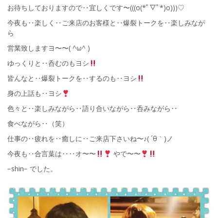
お待ちしておりますので‥宜しくです〜(((o(*ﾟ▽ﾟ*)o)))♡
今夜も‥楽しく‥ご来店のお客様と‥爆裂トークを‥楽しみなが
ら
営業致しますヨ〜〜( ^ω^ )
ゆっくりと‥呑むのもヨシ
皆んなと‥爆裂トークを‥するのも‥ヨシ
身の上話も‥ヨシ
色々と‥楽しみながら‥語り合いながら‥呑みながら‥
食べながら‥（笑）
仕事の‥疲れを‥癒しに‥ご来店下さいね〜♪( ´θ｀)ノ
今夜も‥合言葉は‥‥オ〜〜
やで〜〜
−shin− でした。