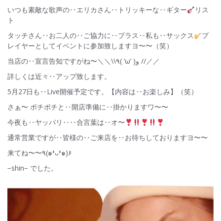
いつも素敵な歌声の‥エリカさん‥トリッキーな‥ギター
リス
ト
タッチさん‥お二人の‥ご協力に‥プラス‥私も‥サックス
プ
レイヤーとしてイベントに参加致しますヨ〜〜（笑）
当店の‥宣言告知ですがね〜＼＼\\٩( ‘ω’ )و //／／
詳しくは近々‥アップ致します。
5月27日も‥Live開催予定です。【内容は‥お楽しみ】（笑）
さぁ〜 ボチボチと‥開店準備に‥掛かりますワ〜〜
今夜も‥ヤッパリ‥‥合言葉は‥オ〜
通常営業ですが‥皆様の‥ご来店を‥お待ちしておりますヨ〜〜
来てね〜〜٩(๑❛ᴗ❛๑)۶
−shin− でした。