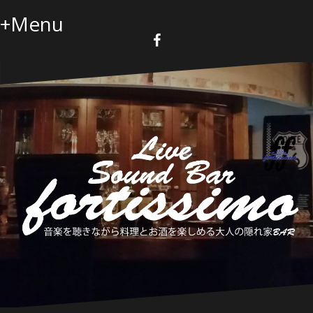
コ
+Menu
ン
テ
ン
F
a
ツ
c
へ
e
b
ス
o
キ
o
k
ッ
プ