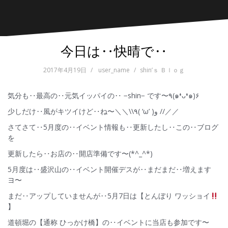
今日は‥快晴で‥
2017年4月19日
user_name
shin’ｓ Ｂｌｏｇ
気分も‥最高の‥元気イッパイの‥ −shin− です〜٩(๑❛ᴗ❛๑)۶
少しだけ‥風がキツイけど‥ね〜＼＼\\٩( ‘ω’ )و //／／
さてさて‥5月度の‥イベント情報も‥更新したし‥この‥ブログ
を
更新したら‥お店の‥開店準備です〜(*^_^*)
5月度は‥盛沢山の‥イベント開催デスが‥まだまだ‥増えます
ヨ〜
まだ‥アップしていませんが‥5月7日は【とんぼり ワッショイ
】
道頓堀の【通称 ひっかけ橋】の‥イベントに当店も参加です〜