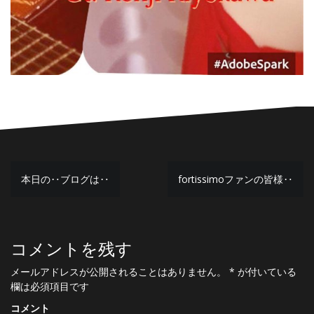
投
本日の‥ブログは‥
fortissimoファンの皆様‥
稿
ナ
コメントを残す
ビ
ゲ
メールアドレスが公開されることはありません。
*
が付いている
欄は必須項目です
ー
コメント