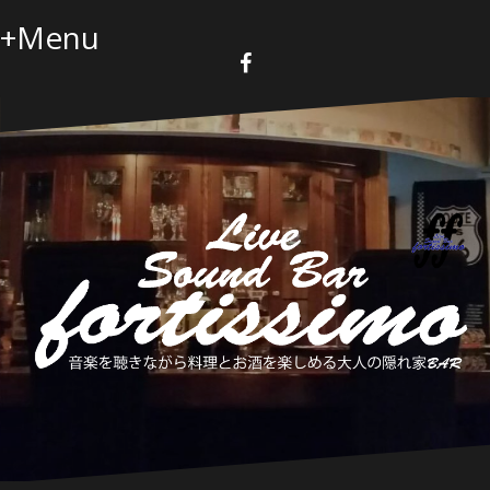
コ
+Menu
ン
テ
ン
F
a
ツ
c
へ
e
b
ス
o
キ
o
k
ッ
プ