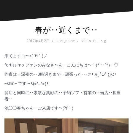
春が‥近くまで‥
2017年4月2日
user_name
shin’ｓ Ｂｌｏｇ
来てますヨ〜♪( ´θ｀)ノ
fortissimo ファンのみなさ〜ん‥こんにちは〜╰(*´︶`*)╯♡
昨夜は‥深夜の‥3時過ぎまで‥頑張った‥･:*+.\(( °ω° ))/.:+
−shin− です〜٩(๑❛ᴗ❛๑)۶
開店と同時に‥素敵な笑顔の‥予約ソフト営業の‥当店‥担当
者‥
池◯◯春ちゃん‥ご来店です〜(´∀｀)