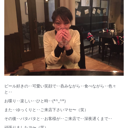
ビール好きの‥可愛い笑顔で‥呑みながら‥食べながら‥色々
と‥
お喋り‥楽しい‥ひと時‥(*^_^*)
また‥ゆっくりと‥ご来店下さいマセ〜（笑）
その後‥バタバタと‥お客様が‥ご来店で‥深夜遅くまで‥
頑張りましたヨ〜（笑）