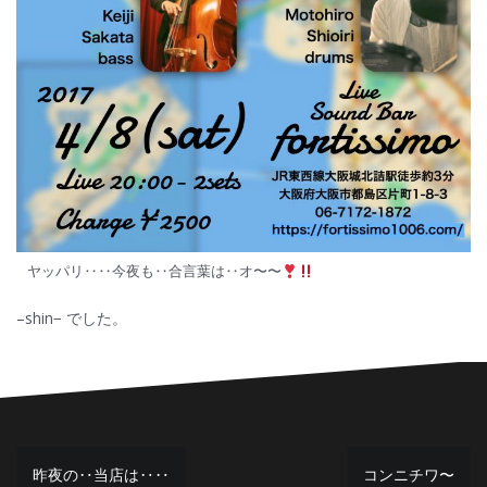
ヤッパリ‥‥今夜も‥合言葉は‥オ〜〜
–shin− でした。
投
昨夜の‥当店は‥‥
コンニチワ〜