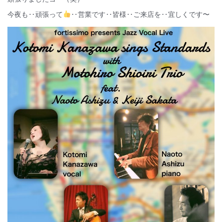
今夜も‥頑張って
‥営業です‥皆様‥ご来店を‥宜しくです〜