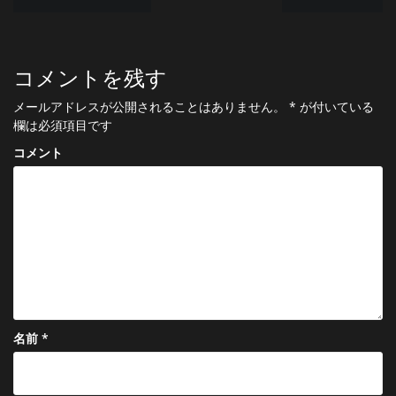
稿
ナ
コメントを残す
ビ
ゲ
メールアドレスが公開されることはありません。
*
が付いている
欄は必須項目です
ー
コメント
シ
ョ
ン
名前
*