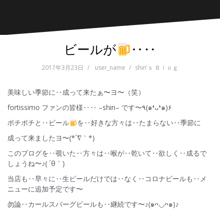
ビールが
‥‥
2017年3月23日
user_name
shin’ｓ Ｂｌｏｇ
美味しい季節に‥成って来たぁ〜ヨ〜（笑）
fortissimo ファンの皆様‥‥ –shin– です〜٩(๑❛ᴗ❛๑)۶
ボチボチと‥ビール
を‥好きな方々は‥たまらない‥季節に
成って来ましたヨ〜(*´∇｀*)
このブログを‥覗いた‥方々は‥喉が‥乾いて‥欲しく‥成るで
しょうね〜♪( ´θ｀)
当店も‥早々に‥生ビールだけでは‥なく‥コロナビールも‥メ
ニューに追加予定です〜
勿論‥カールスバーグビールも‥継続です〜♪(๑ᴖ◡ᴖ๑)♪