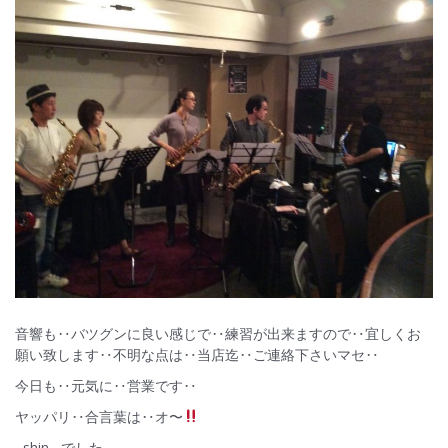
音響も‥バツグンに良い感じで‥練習が出来ますので‥宜しくお
願い致します‥不明な点は‥当店迄‥ご連絡下さいマセ‥
今日も‥元気に‥営業です‥
ヤッパリ‥合言葉は‥オ〜
–shin– でした。