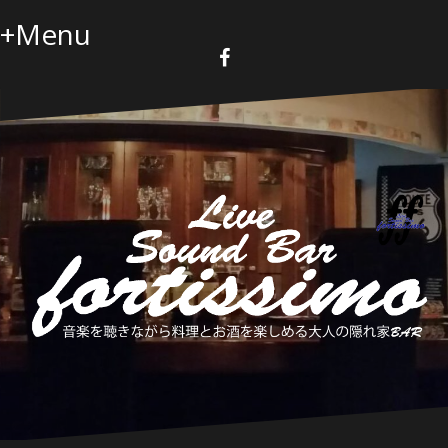
コ
+Menu
ン
テ
ン
F
a
ツ
c
へ
e
b
ス
o
キ
o
k
ッ
プ