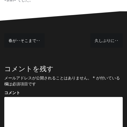
投
春が‥そこまで‥
久しぶりに‥
稿
ナ
コメントを残す
ビ
ゲ
メールアドレスが公開されることはありません。
*
が付いている
欄は必須項目です
ー
コメント
シ
ョ
ン