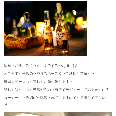
皆様‥お楽しみに‥宜しくですヨ〜♪( ´θ｀)ノ
ところで‥当店の‥空きスペースを‥ご利用して頂く‥
練習スペースも‥宜しくお願い致します‥
詳しくは‥この‥当店H/P の‥当店でデビューしてみませんか
コーナーに‥詳細が‥記載されていますので‥活用して下さいマ
セ