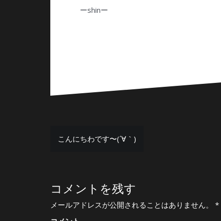
ーshinー
投
こんにちわです〜(´∀｀)
稿
ナ
コメントを残す
ビ
ゲ
メールアドレスが公開されることはありません。
*