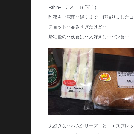
–shin– デス‥ ♪( ´▽｀)
昨夜も‥深夜‥遅くまで‥頑張りましたヨ〜〜(● ˃̶͈
チョット‥呑みすぎたけど‥
帰宅後の‥夜食は‥大好きな‥パン食‥
大好きな‥ハムシリーズ‥と‥エスプレッ