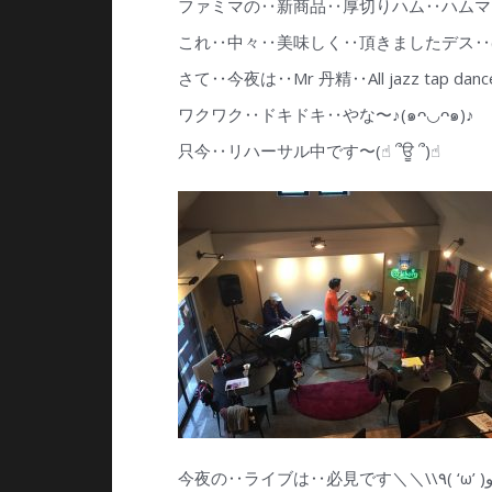
ファミマの‥新商品‥厚切りハム‥ハムマ
これ‥中々‥美味しく‥頂きましたデス‥(*
さて‥今夜は‥Mr 丹精‥All jazz tap dan
ワクワク‥ドキドキ‥やな〜♪(๑ᴖ◡ᴖ๑)♪
只今‥リハーサル中です〜(☝︎ ՞ਊ ՞)☝︎