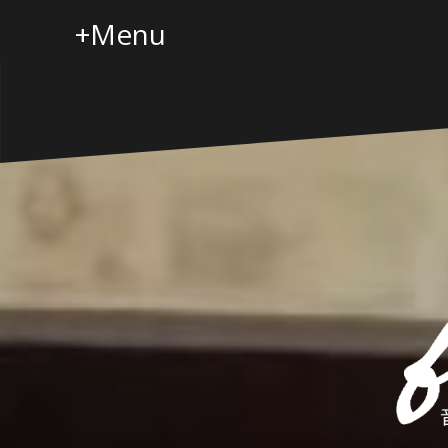
コ
+Menu
ン
テ
ン
ツ
へ
ス
キ
ッ
プ