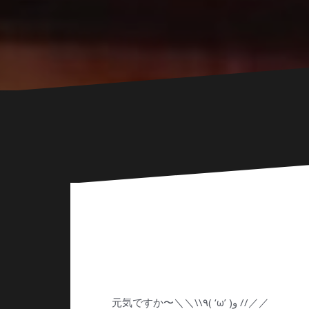
元気ですか〜＼＼\\٩( ‘ω’ )و //／／