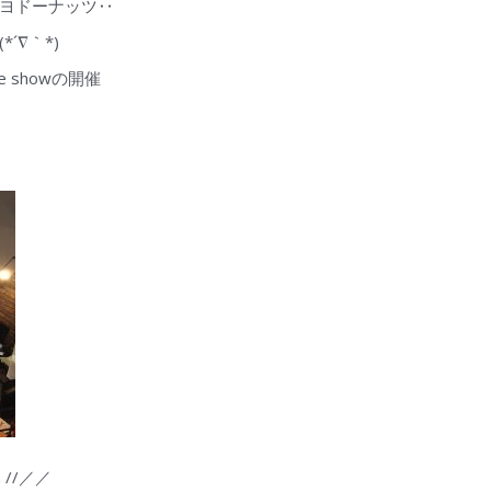
ヨドーナッツ‥
´∇｀*)
ce showの開催
今夜の‥ライブは‥必見です＼＼\\٩( ‘ω’ )و //／／