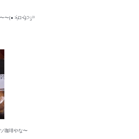
̀ロ˂̶͈́)੭ꠥ⁾⁾
ソ珈琲やな〜