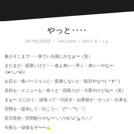
やっと‥‥
2017年2月28日
user_name
shin’ｓ Ｂｌｏｇ
春がそこまで‥‥来ている感じかなぁ〜（笑）
まだまだ‥肌寒いけど‥‥春よ来い‥早く‥来い‥やな〜
♪(๑ᴖ◡ᴖ๑)♪
お店も‥春バージョンに‥変身しないと‥駄目やな〜( ＾∀＾)
店内も‥メニューも‥色々と‥段取りが‥大変やけどね〜（笑）
まぁ〜 とにかく‥頑張って‥引続き‥お客様が‥ホッと‥出来る
空間を‥提供して‥行こう‥╰(*´︶`*)╯♡
非日常的‥空間創りやな〜＼＼\\٩( ‘ω’ )و //／／
今夜も‥頑張るぞ〜〜