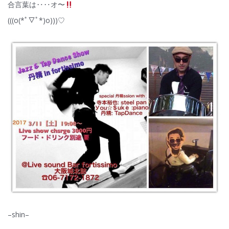
合言葉は‥‥オ〜
(((o(*ﾟ▽ﾟ*)o)))♡
–shin–