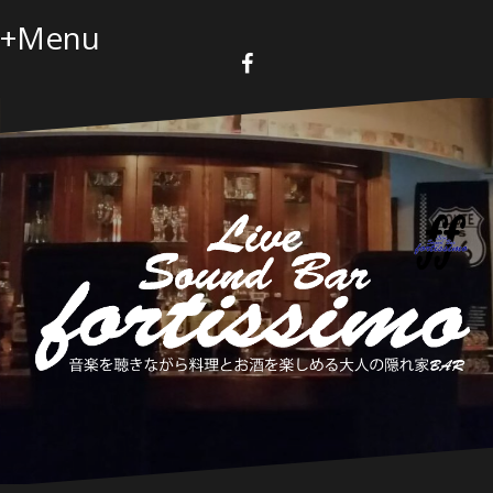
コ
+Menu
ン
テ
ン
F
a
ツ
c
へ
e
b
ス
o
キ
o
k
ッ
プ