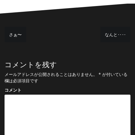
投
さぁ〜
なんと‥‥
稿
ナ
コメントを残す
ビ
ゲ
メールアドレスが公開されることはありません。
*
が付いている
欄は必須項目です
ー
コメント
シ
ョ
ン