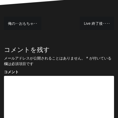
投
俺の‥おもちゃ‥
Live 終了後‥‥
稿
ナ
コメントを残す
ビ
ゲ
メールアドレスが公開されることはありません。
*
が付いている
欄は必須項目です
ー
コメント
シ
ョ
ン