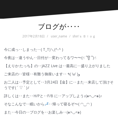
ブログが‥‥
2017年2月18日
user_name
shin’ｓ Ｂｌｏｇ
今に成っ‥しまった‥( T_T)＼(^-^ )
今夜は‥違うやん‥日付が‥変わってるワ〜〜(☝︎ ՞ਊ ՞)☝︎
【えりか:たっち】の‥JAZZ Live は‥最高に‥盛り上がりました
ご来店の‥皆様‥有難う御座います‥ ٩( ‘ω’ )و
お二人は‥予定として‥3月24日【金】に‥また‥来店して頂けそ
うです( ´ ▽ ` )ﾉ
詳しくは‥また‥H/Pと‥F/B に‥アップしよう♪(๑ᴖ◡ᴖ๑)♪
そなこんなで‥眠いから
‥帰って寝るぞ〜( ◠‿◠ )
また‥今日の‥ブログを‥お楽しみ‥(๑>◡<๑)