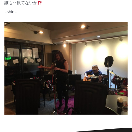
誰も‥観てないか
–shin–