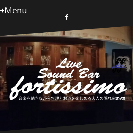
コ
+Menu
ン
テ
ン
F
a
ツ
c
へ
e
b
ス
o
キ
o
k
ッ
プ