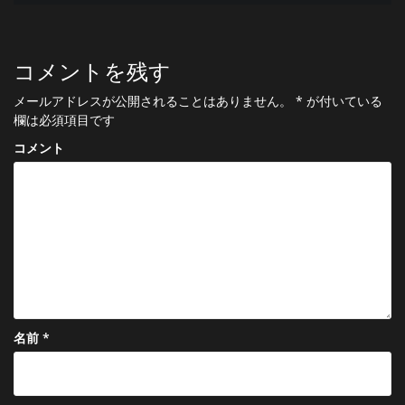
稿
ナ
ビ
コメントを残す
ゲ
メールアドレスが公開されることはありません。
*
が付いている
ー
欄は必須項目です
シ
コメント
ョ
ン
名前
*