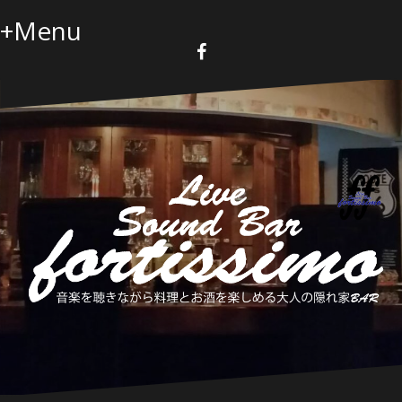
コ
+Menu
ン
テ
ン
F
a
ツ
c
へ
e
b
ス
o
キ
o
k
ッ
プ