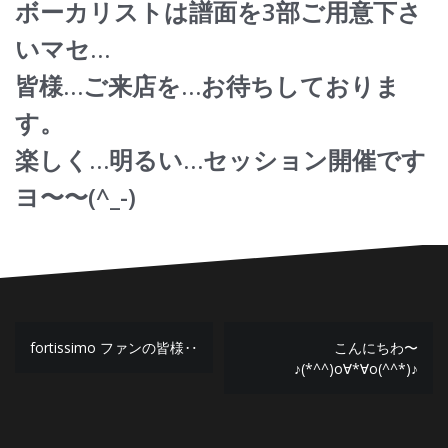
ボーカリストは譜面を3部ご用意下さ
いマセ…
皆様…ご来店を…お待ちしておりま
す。
楽しく…明るい…セッション開催です
ヨ〜〜(^_-)
投
fortissimo ファンの皆様‥
こんにちわ〜
♪(*^^)o∀*∀o(^^*)♪
稿
ナ