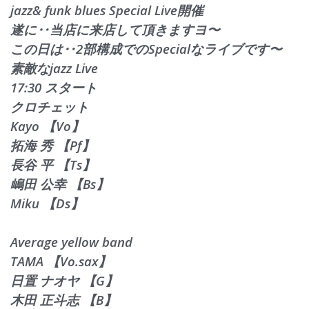
jazz& funk blues Special Live開催
遂に‥当店に来店して頂きますヨ〜
この日は‥2部構成でのSpecialなライブです〜
素敵なjazz Live
17:30 スタート
クロチェット
Kayo 【Vo】
拓海 秀 【Pf】
長谷 平 【Ts】
嶋田 公幸 【Bs】
Miku 【Ds】
Average yellow band
TAMA 【Vo.sax】
日置 ナオヤ 【G】
木田 正斗志 【B】