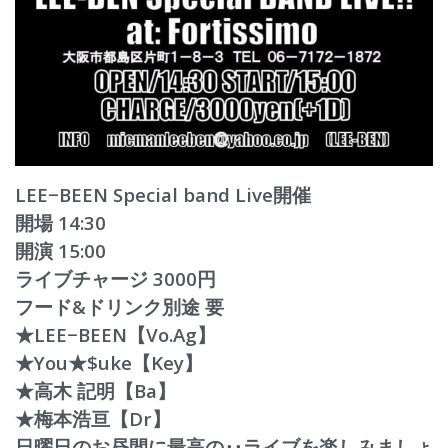
LEE−BEEN Special band Live開催
開場 14:30
開演 15:00
ライブチャージ 3000円
フード&ドリンク別途 要
★LEE−BEEN【Vo.Ag】
★You★$uke【Key】
★高木 記明【Ba】
★梅本浩亘【Dr】
日曜日のお昼間に最高の‥ライブを楽しみましょ