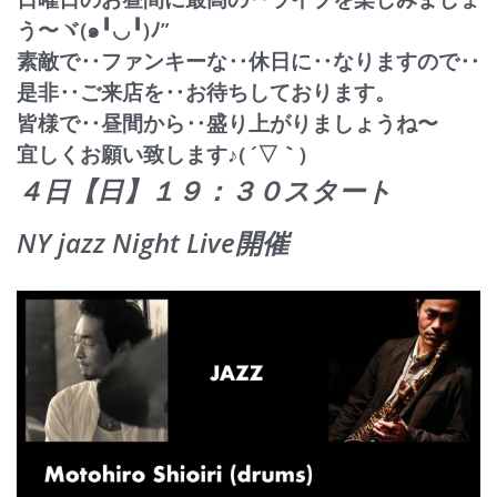
う〜ヾ(
๑╹◡╹)ﾉ”
素敵で‥ファンキーな‥休日に‥なりますので‥
是非‥ご
来店を‥お待ちしております。
皆様で‥昼間から‥盛り上がりましょうね〜
宜しくお願い致します♪( ´▽｀)
４日【日】１９：３０スタート
NY jazz Night Live開催