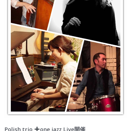
Polish trio
one jazz Live開催