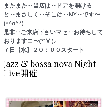
またまた‥当店は‥ドアを開ける
と‥まさしく‥そこは‥
NY‥です〜
(*^o^*)
是非‥ご来店下さいマセ‥お待ちして
おりますヨ〜(*´
∀`)♪
７日【水】２０：００スタート
Jazz & bossa nova Night
Live開催