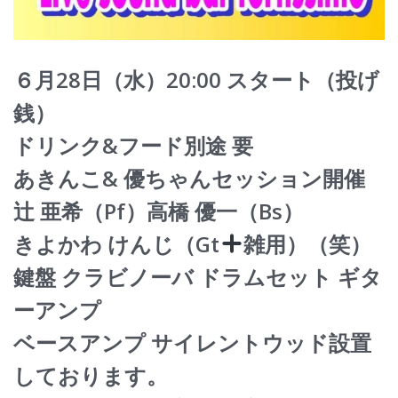
６月28日（水）20:00 スタート（投げ
銭）
ドリンク&フード別途 要
あきんこ& 優ちゃんセッション開催
辻 亜希（Pf）高橋 優一（Bs）
きよかわ けんじ（Gt
雑用）（笑）
鍵盤 クラビノーバ ドラムセット ギタ
ーアンプ
ベースアンプ サイレントウッド設置
しております。