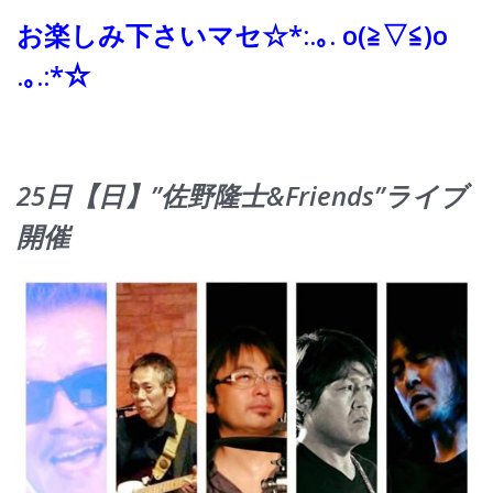
お楽しみ下さいマセ☆*:.｡. o(≧▽≦)o
.｡.:*☆
25日【日】”佐野隆士&Friends”ライブ
開催