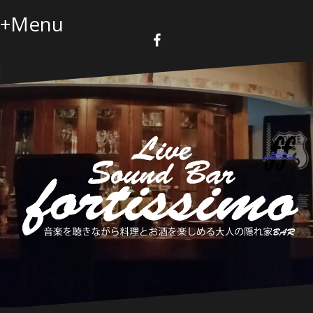
コ
+Menu
ン
テ
ン
F
a
ツ
c
へ
e
b
ス
o
キ
o
k
ッ
プ