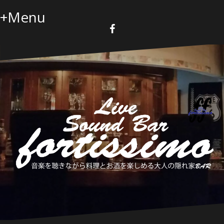
コ
+Menu
ン
テ
ン
F
a
ツ
c
へ
e
b
ス
o
キ
o
k
ッ
プ